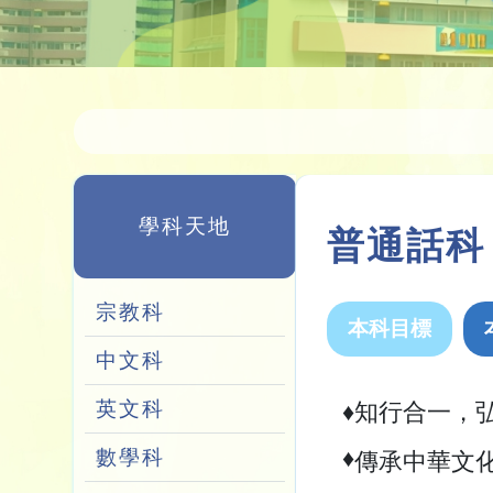
學科天地
普通話科
宗教科
本科目標
中文科
英文科
♦知行合一，
♦
數學科
傳承中華文