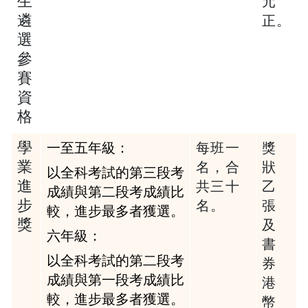
生
元
遴
正
。
選
參
賽
資
格
學
一至五年級：
每班一
獎
業
名，
合
狀
以全科考試的第三段考
進
共三十
乙
成績與第二段考成績比
步
名
。
張
較，進步最多者獲選。
獎
及
六年級：
書
以全科考試的第二段考
券
成績與第一段考成績比
港
較，進步最多者獲選。
幣