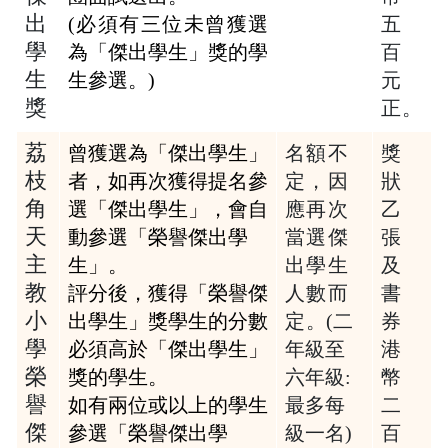
出
(必須有三位未曾獲選
五
學
為「傑出學生」獎的學
百
生
生參選。)
元
獎
正
。
荔
曾獲選為「傑出學生」
名額不
獎
枝
者，如再次獲得提名
參
定，因
狀
角
選
「傑出學生」，會自
應再
次
乙
天
動參選「榮譽傑出學
當選傑
張
主
生」。
出學生
及
教
評分後，獲得「榮譽傑
人數而
書
小
出學生」獎學生的分數
定
。
(
二
券
學
必須高於「傑出學生」
年級至
港
榮
獎的學生。
六年級:
幣
譽
如有兩位或以上的學生
最多每
二
傑
參選「榮譽傑出學
級一名)
百