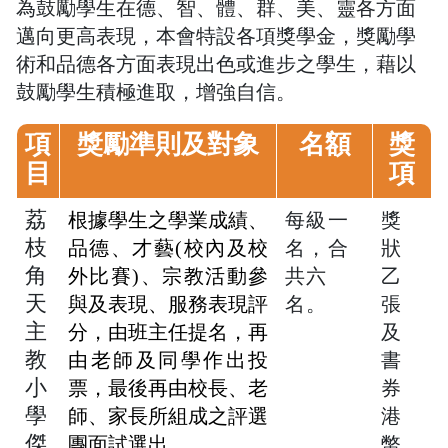
為鼓勵學生在德、智、體、群、美、靈各方面
邁向更高表現，本會特設各項獎學金，獎勵學
術和品德各方面表現出色或進步之學生，藉以
鼓勵學生積極進取，增強自信。
項
獎勵準則及對象
名額
獎
目
項
荔
根據學生之學業成績、
每級一
獎
枝
品德、才藝(校內及校
名，
合
狀
角
外比賽)、宗教活動參
共六
乙
天
與及表現、服務表現評
名
。
張
主
分，由班主任提名，再
及
教
由老師及同學作出投
書
小
票，最後再由校長、老
券
學
師、家長所組成之評選
港
傑
團面試選出。
幣