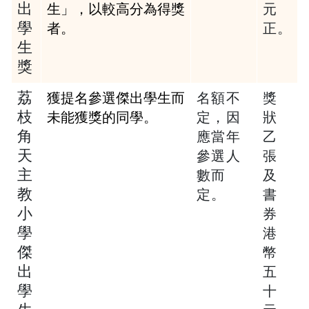
出
生」，以較高分為得獎
元
學
者。
正
。
生
獎
荔
獲提名參選傑出學生而
名額不
獎
枝
未能獲獎的同學。
定，因
狀
角
應當年
乙
天
參選人
張
主
數
而
及
教
定
。
書
小
券
學
港
傑
幣
出
五
學
十