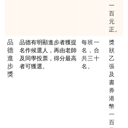
一
百
元
正
。
品
品德有明顯進步者獲提
每班一
獎
德
名作候選人，再由老師
名，
合
狀
進
及同學投票，得分最高
共三十
乙
步
者可獲選。
名
。
張
獎
及
書
券
港
幣
一
百