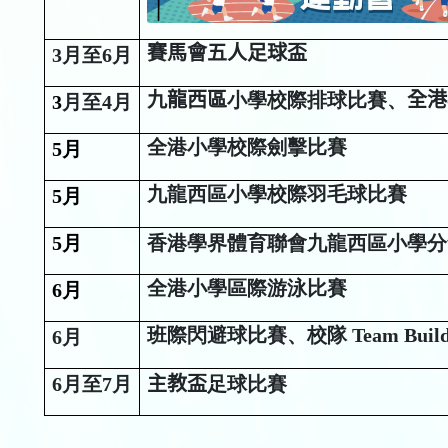
賽馬會五人足球盃
3
月至
6
月
九龍西區
小學校際排球比賽、
全港
3
月至
4
月
全港小學校際劍擊比賽
5
月
九龍西區小學校際羽毛球比賽
5
月
5
月
香港學界體育聯會
九龍西區小學分
全港小學區際游泳比賽
6
月
班際閃避球比賽、校隊 Team Build
6
月
6
月至
7
月
主教盃
足球比賽