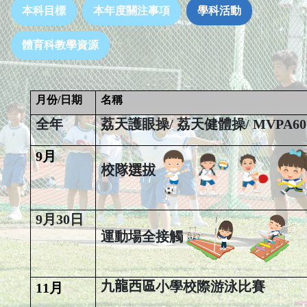
本科目標
本年度關注事項
學科活動
體育科教學資源
月份
/
日期
名稱
全年
荔天護眼操/ 荔天健體操/ MVPA6
9
月
校隊選拔
9月30日
運動場全接觸
九龍西區
小學校際游泳比賽
11
月