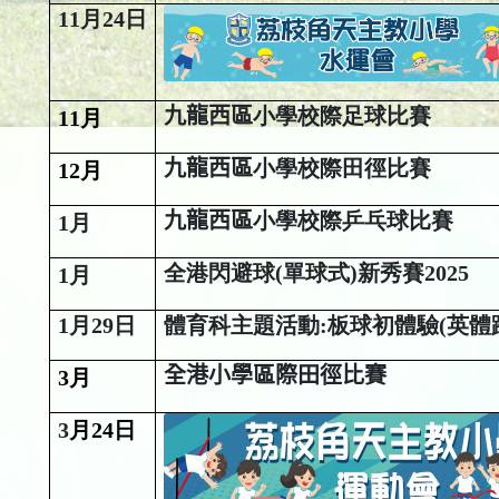
11月24日
九龍西區
小學校際足球比賽
11
月
九龍西區
小學校際田徑比賽
12
月
九龍西區
小學校際乒乓球比賽
1
月
全港閃避球(單球式)新秀賽2025 
1
月
1月29日
體育科主題活動:
板球初體驗(英體跨
全港小學區際田徑比賽
3
月
3
月24日