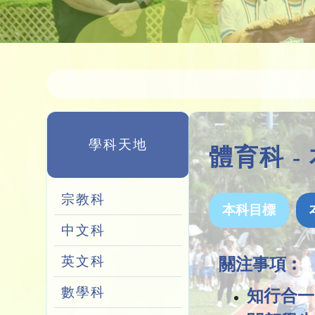
學科天地
體育科 
宗教科
本科目標
中文科
英文科
關注事項︰
數學科
知行合一