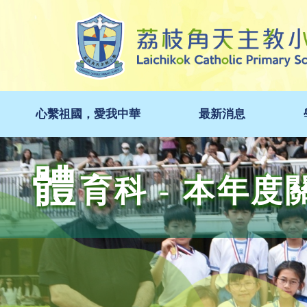
心繫祖國，愛我中華
最新消息
體
育科 - 本年