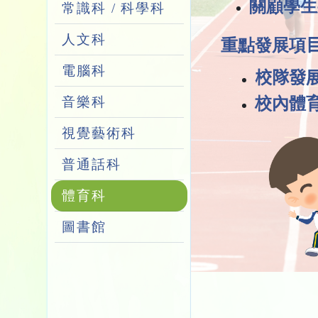
關顧學生
常識科 / 科學科
人文科
重點發展項
目
電腦科
校隊發
校內體
音樂科
視覺藝術科
普通話科
體育科
圖書館