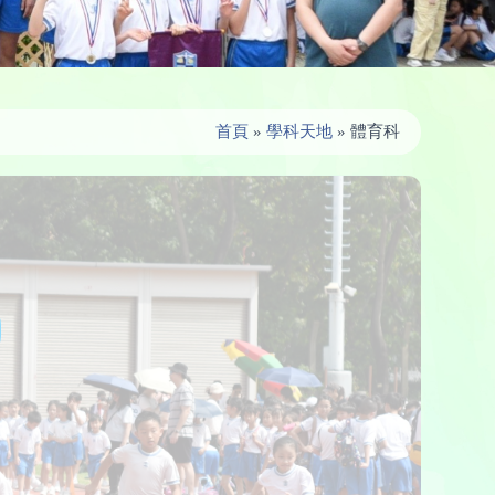
首頁
»
學科天地
»
體育科