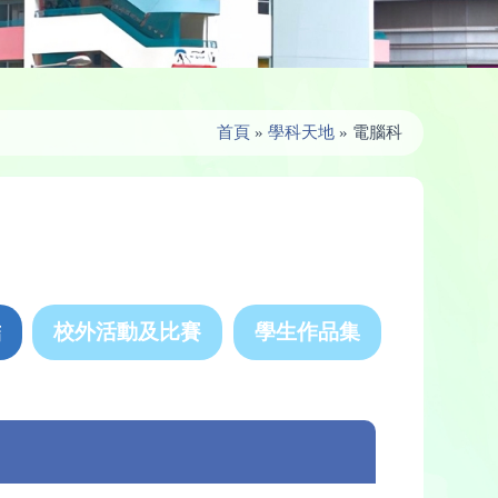
首頁
»
學科天地
»
電腦科
結
校外活動及比賽
學生作品集